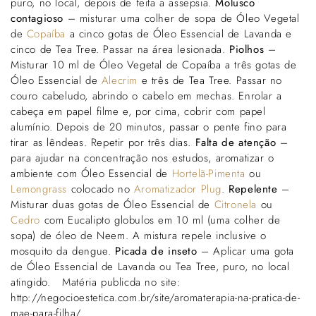
puro, no local, depois de feita a assepsia.
Molusco
contagioso
– misturar uma colher de sopa de Óleo Vegetal
de
Copaíba
a cinco gotas de Óleo Essencial de Lavanda e
cinco de Tea Tree. Passar na área lesionada.
Piolhos
–
Misturar 10 ml de Óleo Vegetal de Copaíba a três gotas de
Óleo Essencial de
Alecrim
e três de Tea Tree. Passar no
couro cabeludo, abrindo o cabelo em mechas. Enrolar a
cabeça em papel filme e, por cima, cobrir com papel
alumínio. Depois de 20 minutos, passar o pente fino para
tirar as lêndeas. Repetir por três dias.
Falta de atenção
–
para ajudar na concentração nos estudos, aromatizar o
ambiente com Óleo Essencial de
Hortelã-Pimenta
ou
Lemongrass
colocado no
Aromatizador Plug
.
Repelente
–
Misturar duas gotas de Óleo Essencial de
Citronela
ou
Cedro
com Eucalipto globulos em 10 ml (uma colher de
sopa) de óleo de Neem. A mistura repele inclusive o
mosquito da dengue.
Picada de inseto
– Aplicar uma gota
de Óleo Essencial de Lavanda ou Tea Tree, puro, no local
atingido. Matéria publicda no site:
http://negocioestetica.com.br/site/aromaterapia-na-pratica-de-
mae-para-filha/