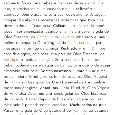
Γ
são muito fortes para bebês e menores de seis anos. Por
isso, é preciso ter muito cuidado em sua utilização e
conhecer bem o assunto para usar devidamente. A seguir,
compartilho algumas receitinhas poderosas que toda mãe
deve conhecer. Tome nota:
Cólicas
– as cólicas de bebê
podem ser amenizadas usando uma mistura de uma gota de
Óleo Essencial de
Camomila
ou
Lavanda
misturado e uma
colher de sopa de Óleo Vegetal de
Amêndoa Doce
para
massagear a barriga da criança.
Resfriado
– em 10 ml de
soro fisiológico, adicionar uma gota de Óleo Essencial de
Eucalipto
e realizar inalação. Se o problema for em um
bebê, pode-se usar na água do banho, para que o óleo seja
absorvido pela pele.
Dentes nascendo
– para aliviar o mal-
estar, misture 10 ml (uma colher de sopa) de Óleo Vegetal
de
Jojoba
em três gotas de Óleo Essencial de Camomila e
passe nas gengivas.
Assaduras
– em 10 ml de Óleo Vegetal
de Amêndoa Doce, misturar cinco gotas de Óleo Essencial
de Lavanda. Passar depois de higienizar o bebê ou usar
misturado à pomada contra assadura.
Machucados na pele
–
Passar uma gota de Óleo Essencial de
Tea Tree
ou Lavanda,