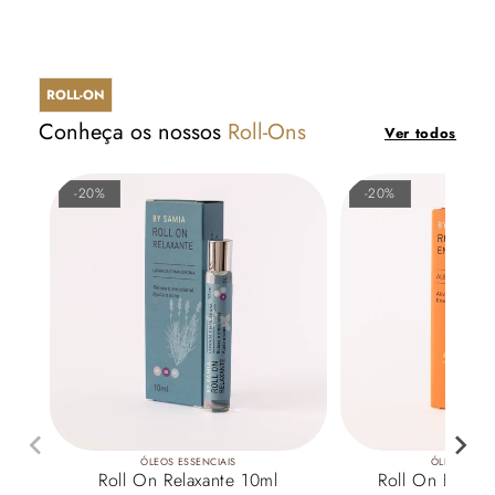
ROLL-ON
Conheça os nossos
Roll-Ons
Ver todos
-20%
-20%
ÓLEOS ESSENCIAIS
ÓLEOS ESSE
Roll On Relaxante 10ml
Roll On Energ