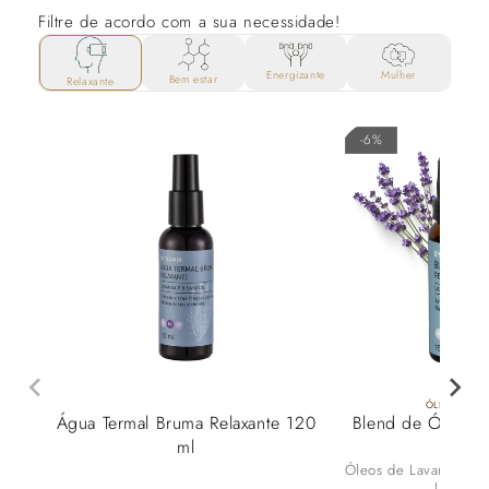
Filtre de acordo com a sua necessidade!
Mulher
Energizante
Bem estar
Relaxante
-6%
ÓLEOS ESSE
Água Termal Bruma Relaxante 120
Blend de Óleos R
ml
Óleos de Lavanda, Lar
Lemongr