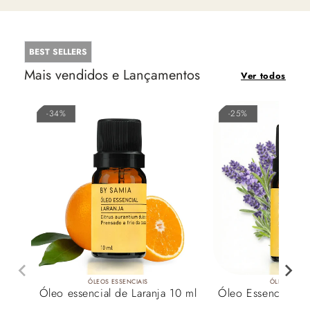
BEST SELLERS
Mais vendidos
e Lançamentos
Ver todos
-34%
-25%
ÓLEOS ESSENCIAIS
ÓLEOS ESSE
Óleo essencial de Laranja 10 ml
Óleo Essencial de