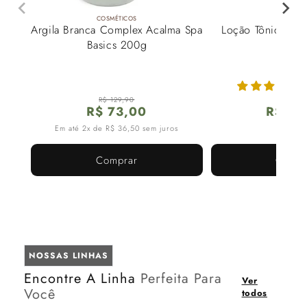
COSMÉTICOS
COSMÉTI
Argila Branca Complex Acalma Spa
Loção Tônica Faci
Basics 200g
150m
R$ 129,90
R$ 99,
Preço
Preço
P
P
R$ 73,00
R$ 49
de
normal
d
n
Em até 2x de R$ 36,50 sem juros
Em até 1x de R$ 49
saldo
s
Comprar
Compr
NOSSAS LINHAS
Encontre A Linha
Perfeita Para
Ver
Você
todos