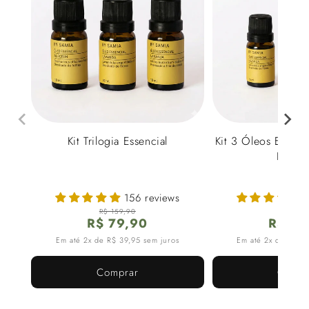
OFERTA
Kit Trilogia Essencial
Kit 3 Óleos Essenci
By Sa
156 reviews
R$ 159,90
R$ 189,
Preço
Preço
P
P
R$ 79,90
R$ 79
de
normal
d
n
Em até 2x de R$ 39,95 sem juros
Em até 2x de R$ 39
saldo
s
Comprar
Compr