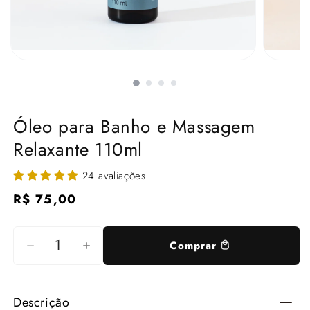
Óleo para Banho e Massagem
Relaxante 110ml
24 avaliações
Preço
R$ 75,00
normal
Comprar
Diminuir
Aumentar
a
a
quantidade
quantidade
Descrição
de
de