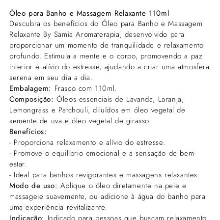
Óleo
Óleo
Óleo para Banho e Massagem Relaxante 110ml
Descubra os benefícios do Óleo para Banho e Massagem
para
para
Relaxante By Samia Aromaterapia, desenvolvido para
Banho
Banho
proporcionar um momento de tranquilidade e relaxamento
e
e
profundo. Estimula a mente e o corpo, promovendo a paz
Massagem
Massagem
interior e alívio do estresse, ajudando a criar uma atmosfera
serena em seu dia a dia.
Relaxante
Relaxante
Embalagem:
Frasco com 110ml.
110ml
110ml
Composição:
Óleos essenciais de Lavanda, Laranja,
Lemongrass e Patchouli, diluídos em óleo vegetal de
semente de uva e óleo vegetal de girassol.
Benefícios:
- Proporciona relaxamento e alívio do estresse.
- Promove o equilíbrio emocional e a sensação de bem-
estar.
- Ideal para banhos revigorantes e massagens relaxantes.
Modo de uso:
Aplique o óleo diretamente na pele e
massageie suavemente, ou adicione à água do banho para
uma experiência revitalizante.
Indicação:
Indicado para pessoas que buscam relaxamento