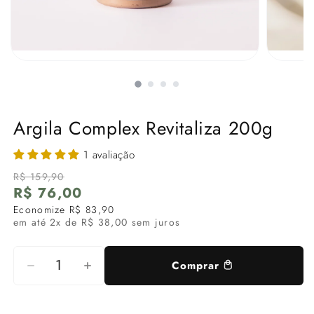
Argila Complex Revitaliza 200g
1 avaliação
Preço
Preço
R$ 159,90
R$ 76,00
de
normal
Economize R$ 83,90
saldo
em até 2x de R$ 38,00 sem juros
Comprar
Diminuir
Aumentar
a
a
quantidade
quantidade