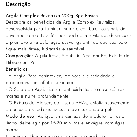
Descrição
de
de
Argila
Argila
Argila Complex Revitaliza 200g Spa Basics
Descubra os benefícios da Argila Complex Revitaliza,
Complex
Complex
desenvolvida para iluminar, nutrir e combater os sinais de
Revitaliza
Revitaliza
envelhecimento. Esta fórmula poderosa revitaliza, desintoxica
200g
200g
e promove uma esfoliação suave, garantindo que sua pele
fique mais firme, hidratada e saudável.
Composição:
Argila Rosa, Scrub de Açaí em Pó, Extrato de
Hibisco em Pó.
Benefícios:
- A Argila Rosa desintoxica, melhora a elasticidade e
proporciona um efeito iluminador.
- O Scrub de Açaí, rico em antioxidantes, remove células
mortas e nutre profundamente.
- O Extrato de Hibisco, com seus AHAs, esfolia suavemente
e combate os radicais livres, rejuvenescendo a pele.
Modo de uso:
Aplique uma camada do produto no rosto
limpo, deixe agir por 15-20 minutos e enxágue com água
morna.
Indicação:
Ideal para peles sensíveis e maduras.