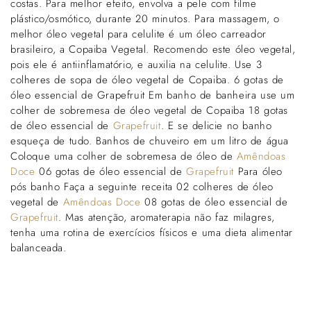
Γ
costas. Para melhor efeito, envolva a pele com filme
plástico/osmótico, durante 20 minutos. Para massagem, o
melhor óleo vegetal para celulite é um óleo carreador
brasileiro, a Copaiba Vegetal. Recomendo este óleo vegetal,
pois ele é antiinflamatório, e auxilia na celulite. Use 3
colheres de sopa de óleo vegetal de Copaiba. 6 gotas de
óleo essencial de Grapefruit Em banho de banheira use um
colher de sobremesa de óleo vegetal de Copaiba 18 gotas
de óleo essencial de
Grapefruit
. E se delicie no banho
esqueça de tudo. Banhos de chuveiro em um litro de água
Coloque uma colher de sobremesa de óleo de
Amêndoas
Doce
06 gotas de óleo essencial de
Grapefruit
Para óleo
pós banho Faça a seguinte receita 02 colheres de óleo
vegetal de
Amêndoas Doce
08 gotas de óleo essencial de
Grapefruit
. Mas atenção, aromaterapia não faz milagres,
tenha uma rotina de exercícios físicos e uma dieta alimentar
balanceada.
Voltar para o blogue