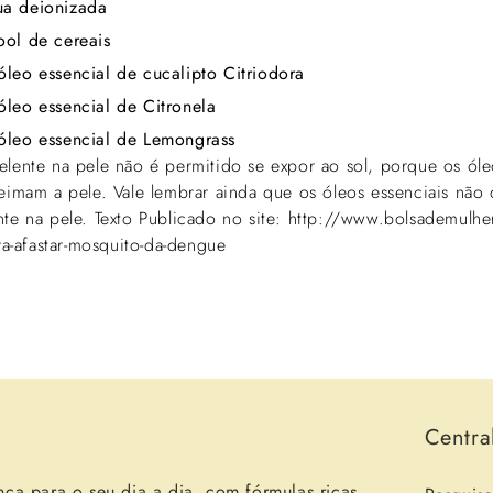
ua deionizada
ool de cereais
óleo essencial de cucalipto Citriodora
óleo essencial de Citronela
óleo essencial de Lemongrass
elente na pele não é permitido se expor ao sol, porque os óle
ueimam a pele. Vale lembrar ainda que os óleos essenciais não
nte na pele. Texto Publicado no site: http://www.bolsademulh
ara-afastar-mosquito-da-dengue
Voltar para o blogue
Centra
nça para o seu dia a dia, com fórmulas ricas