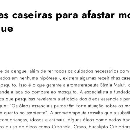
as caseiras para afastar m
gue
ge da dengue, além de ter todos os cuidados necessários com 
dos em nenhuma hipótese -, existem algumas receitinhas cas
 mosquito. Isso é o que garante a aromaterapeuta Sâmia Maluf, 
rande aliada do combate ao mosquito. A especialista e fundad
ca que pesquisas revelaram a eficácia dos óleos essenciais pa
gue: “Os óleos essenciais puros têm forte atuação sobre os 
le quanto no ambiente”. A aromaterapeuta ressalta que a subst
s com crianças, idosos e animais. Alguns óleos combinados tra
co o uso de óleos como Citronela, Cravo, Eucalipto Citriodor