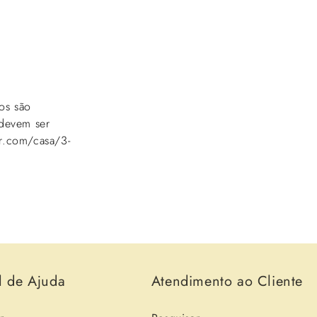
os são
 devem ser
er.com/casa/3-
l de Ajuda
Atendimento ao Cliente