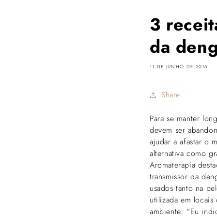
3 receit
da den
11 DE JUNHO DE 2016
Share
Para se manter lon
devem ser abandona
ajudar a afastar o
alternativa como g
Aromaterapia desta
transmissor da den
usados tanto na pe
utilizada em locai
ambiente: “Eu indi