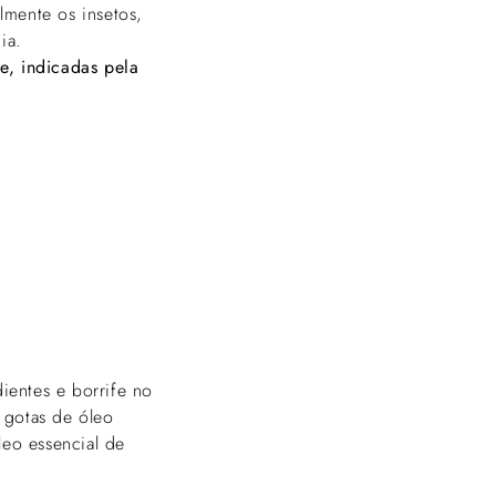
Γ
lmente os insetos,
ia.
e, indicadas pela
ientes e borrife no
 gotas de óleo
leo essencial de