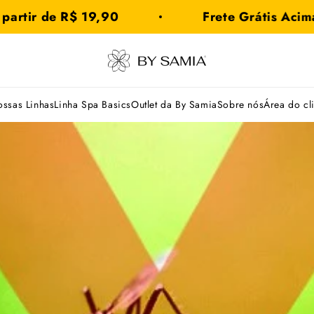
 de R$ 19,90
Frete Grátis Acima de R
By
Samia
ssas Linhas
Linha Spa Basics
Outlet da By Samia
Sobre nós
Área do cl