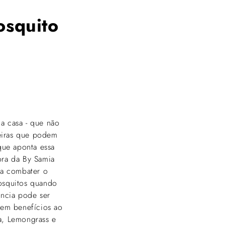
osquito
a casa - que não
eiras que podem
que aponta essa
ora da By Samia
ra combater o
mosquitos quando
ância pode ser
zem benefícios ao
a, Lemongrass e