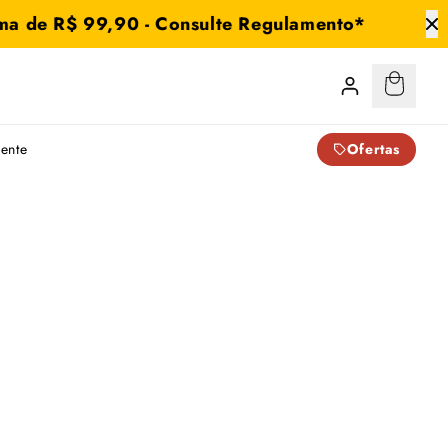
ma de R$ 99,90 - Consulte Regulamento*
Carrinho
:
0
iente
Ofertas