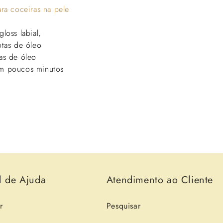
Γ
loss labial,
tas de óleo
as de óleo
vam poucos minutos
l de Ajuda
Atendimento ao Cliente
r
Pesquisar