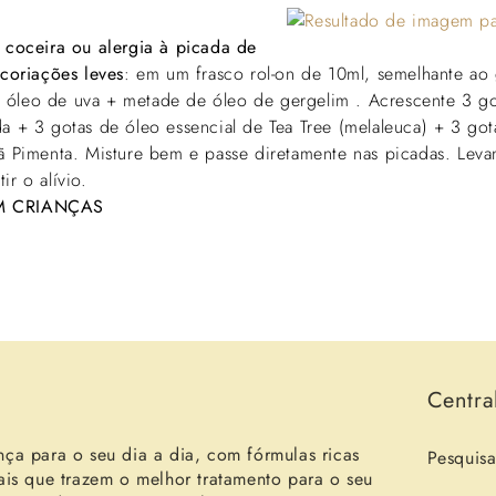
a coceira ou alergia à picada de
scoriações leves
: em um frasco rol-on de 10ml, semelhante ao g
óleo de uva + metade de óleo de gergelim . Acrescente 3 go
da + 3 gotas de óleo essencial de Tea Tree (melaleuca) + 3 got
lã Pimenta. Misture bem e passe diretamente nas picadas. Le
ir o alívio.
EM CRIANÇAS
Voltar para o blogue
Centra
nça para o seu dia a dia, com fórmulas ricas
Pesquisa
ais que trazem o melhor tratamento para o seu