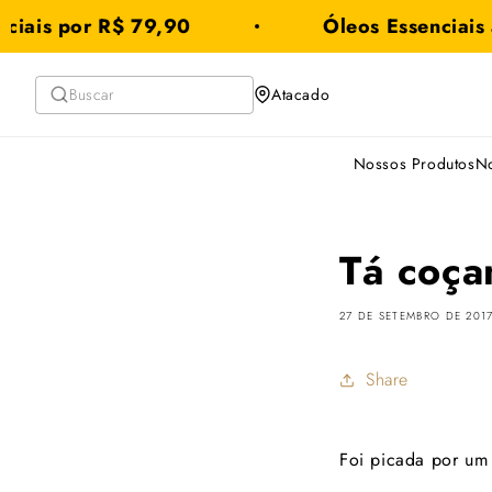
Saltar
ciais por R$ 79,90
Óleos Essenciais a
para o
conteúdo
Atacado
Nossos Produtos
No
Tá coç
27 DE SETEMBRO DE 201
Share
Foi picada por um