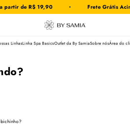
 partir de R$ 19,90
Frete Grátis Aci
By
Samia
ssas Linhas
Linha Spa Basics
Outlet da By Samia
Sobre nós
Área do cl
ando?
7
 bichinho?