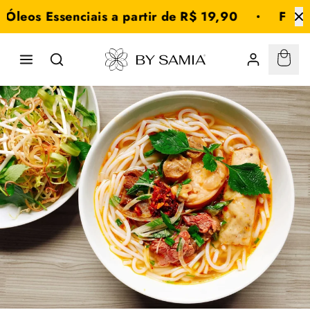
Saltar
Óleos Essenciais a partir de R$ 19,90
Frete 
para o
conteúdo
Carri
By
:
0
Samia