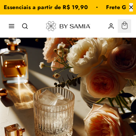
Saltar
senciais a partir de R$ 19,90
Frete Grátis 
para o
conteúdo
Carri
By
:
0
Samia