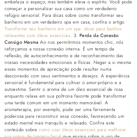
embeleza o espaço, mas também eleva o espírito. Você pode
começar a personalizar sua casa como um verdadeiro
refúgio sensorial. Para dicas sobre como transformar seu
banheiro em um verdadeiro spa em casa, confira o artigo
Transforme seu banheiro em um spa: dicas para banhos
relaxantes com óleos essenciais
. 3.
Perda da Conexão
Consigo Mesma
Ao nos permitirmos momentos chic, nós
reforçamos a nossa conexão interna. É um tempo de
reflexão, de autoconhecimento e de reconhecimento das
nossas necessidades emocionais e físicas. Negar a si mesma
esses momentos de apreciação pode resultar numa
desconexão com seus sentimentos e desejos. A experiência
sensorial é fundamental para cultivar o amor-próprio e a
autoestima. Sentir o aroma de um óleo essencial de rosa
enquanto relaxa em sua poltrona favorite pode transformar
uma tarde comum em um momento memorável. A
aromaterapia, por exemplo, pode ser uma ferramenta
poderosa para reconstruir essa conexão, favorecendo um
estado mental mais tranquilo e relaxado. Confira este
conteúdo sobre
como usar óleos essenciais para melhorar
sua rotina de limpeza facial
que ensina sobre o uso de