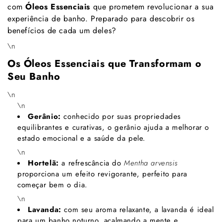
com
Óleos Essenciais
que prometem revolucionar a sua
experiência de banho. Preparado para descobrir os
benefícios de cada um deles?
\n
Os Óleos Essenciais que Transformam o
Seu Banho
\n
\n
Gerânio:
conhecido por suas propriedades
equilibrantes e curativas, o gerânio ajuda a melhorar o
estado emocional e a saúde da pele.
\n
Hortelã:
a refrescância do
Mentha arvensis
proporciona um efeito revigorante, perfeito para
começar bem o dia.
\n
Lavanda:
com seu aroma relaxante, a lavanda é ideal
para um banho noturno, acalmando a mente e