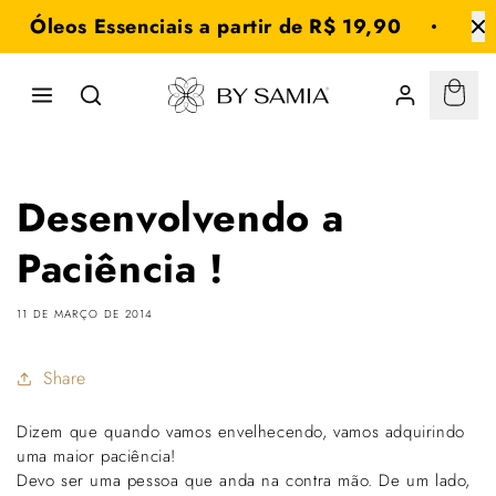
Saltar
Óleos Essenciais a partir de R$ 19,90
Fre
para o
conteúdo
Carri
By
:
0
Samia
Desenvolvendo a
Paciência !
11 DE MARÇO DE 2014
Share
Dizem que quando vamos envelhecendo, vamos adquirindo
uma maior paciência!
Devo ser uma pessoa que anda na contra mão. De um lado,